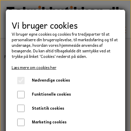
Vi bruger cookies
Vi bruger egne cookies og cookies fra tredjeparter til at
personalisere din brugeroplevelse, til markedsføring og til at
undersøge, hvordan vores hjemmeside anvendes af
besøgende. Du kan altid tilbagekalde dit samtykke ved at
TEKNIK
Forside
Forbrugsvarer
Håndrens og Papir
Aftøringspapir til 
trykke på linket 'Cookies' nederst på siden.
KILEREMME
Læs mere om cookies her
BEFÆSTELSE
Nødvendige cookies
LEJER
BOLTE
ELDELE
Funktionelle cookies
PAKDÅSER
GEVINDSTÆNGER
STARTERE
HAVE/PARK
Statistik cookies
LÅSERINGE
MØTRIKKER
STRIPS / KABELBINDER
UNIVERSALE REMME TIL PLÆNEKLIPPER OG
TRAKTOR/ENTREPRENØR
Marketing cookies
HAVETRAKTOR
KILEREMSKIVER
SKIVER