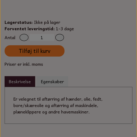
S-KROG
SMERGELLÆRRED
BATTERILADEAPPARAT
TECUMSEH
SORTIMENT
Lagerstatus:
Ikke på lager
KLINGSPOR
KNIVE OG TILBEHØR
OLIE TIL SMÅMOTORER & HAVEMASKINER
Forventet leveringstid:
1-3 dage
FORANKRING
Antal
GAVEKORT
ARBEJDSLYS
TÆNDRØR
DYBEL
Tilføj til kurv
STIKSAV KLINGER
MEJSLER
SPÆNDEBÅND
Priser er inkl. moms
VÆRKTØJSSÆT
BENSINSLANGE OG FILTRE
Beskrivelse
Egenskaber
FEDTPRESSER
STARTSNOR OG TILBEHØR
Er velegnet til aftørring af hænder, olie, fedt,
bore/skæreolie og aftørring af maskindele,
UNIVERSAL KABLER OG TILBEHØR
plæneklippere og andre havemaskiner.
UNIVERSAL REMSKIVER OG STYRERULLER