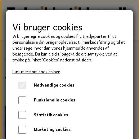
Vi bruger cookies
Vi bruger egne cookies og cookies fra tredjeparter til at
personalisere din brugeroplevelse, til markedsføring og til at
undersøge, hvordan vores hjemmeside anvendes af
besøgende. Du kan altid tilbagekalde dit samtykke ved at
TEKNIK
Forside
Eldele
Startere
Valmet/Valtra
trykke på linket 'Cookies' nederst på siden.
KILEREMME
Læs mere om cookies her
Valmet/Valtra
BEFÆSTELSE
Nødvendige cookies
LEJER
BOLTE
ELDELE
Funktionelle cookies
PAKDÅSER
GEVINDSTÆNGER
STARTERE
HAVE/PARK
Statistik cookies
LÅSERINGE
MØTRIKKER
STRIPS / KABELBINDER
UNIVERSALE REMME TIL PLÆNEKLIPPER OG
TRAKTOR/ENTREPRENØR
Marketing cookies
HAVETRAKTOR
KILEREMSKIVER
SKIVER