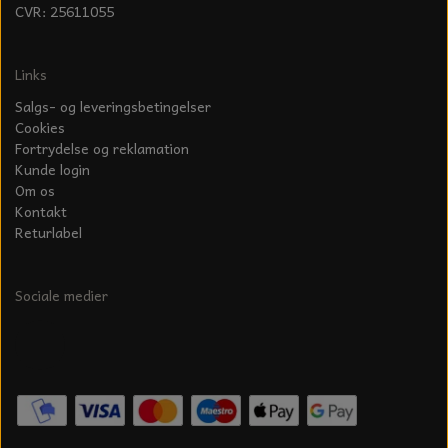
S-KROG
CVR: 25611055
SMERGELLÆRRED
BATTERILADEAPPARAT
TECUMSEH
SORTIMENT
Links
KLINGSPOR
KNIVE OG TILBEHØR
OLIE TIL SMÅMOTORER & HAVEMASKINER
FORANKRING
Salgs- og leveringsbetingelser
Cookies
GAVEKORT
ARBEJDSLYS
TÆNDRØR
Fortrydelse og reklamation
DYBEL
Kunde login
STIKSAV KLINGER
Om os
MEJSLER
SPÆNDEBÅND
Kontakt
Returlabel
VÆRKTØJSSÆT
BENSINSLANGE OG FILTRE
FEDTPRESSER
Sociale medier
STARTSNOR OG TILBEHØR
UNIVERSAL KABLER OG TILBEHØR
UNIVERSAL REMSKIVER OG STYRERULLER