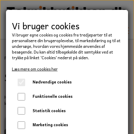
Vi bruger cookies
Vi bruger egne cookies og cookies fra tredjeparter til at
personalisere din brugeroplevelse, til markedsføring og til at
undersøge, hvordan vores hjemmeside anvendes af
besøgende. Du kan altid tilbagekalde dit samtykke ved at
TEKNIK
Forside
Stiga Villa 85B
trykke på linket 'Cookies' nederst på siden.
KILEREMME
Læs mere om cookies her
Stiga Villa 85B
BEFÆSTELSE
Nødvendige cookies
LEJER
BOLTE
ELDELE
Funktionelle cookies
Her kan du finde udvalget i reservedele til Stiga Villa 85B
PAKDÅSER
GEVINDSTÆNGER
klippebord
STARTERE
HAVE/PARK
Statistik cookies
LÅSERINGE
MØTRIKKER
STRIPS / KABELBINDER
UNIVERSALE REMME TIL PLÆNEKLIPPER OG
TRAKTOR/ENTREPRENØR
Marketing cookies
HAVETRAKTOR
KILEREMSKIVER
SKIVER