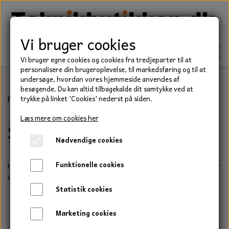
Vi bruger cookies
Vi bruger egne cookies og cookies fra tredjeparter til at
personalisere din brugeroplevelse, til markedsføring og til at
undersøge, hvordan vores hjemmeside anvendes af
besøgende. Du kan altid tilbagekalde dit samtykke ved at
TEKNIK
Forside
Have/Park
Startsnor og tilbehør
trykke på linket 'Cookies' nederst på siden.
KILEREMME
Læs mere om cookies her
Startsnor og tilbehør
BEFÆSTELSE
Nødvendige cookies
LEJER
BOLTE
ELDELE
Funktionelle cookies
Her har du vores udvalg af starthåndtag og forskellige tykkelser
PAKDÅSER
GEVINDSTÆNGER
af startsnor.
STARTERE
HAVE/PARK
Statistik cookies
LÅSERINGE
MØTRIKKER
STRIPS / KABELBINDER
UNIVERSALE REMME TIL PLÆNEKLIPPER OG
TRAKTOR/ENTREPRENØR
Marketing cookies
HAVETRAKTOR
KILEREMSKIVER
SKIVER