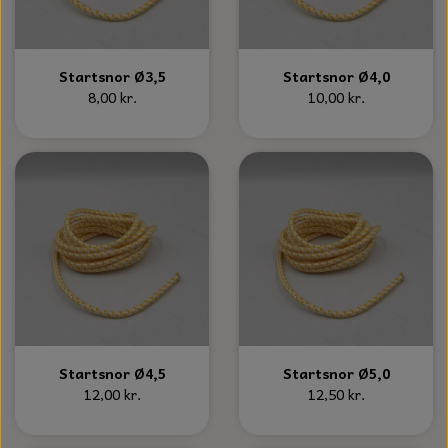
S-KROG
SMERGELLÆRRED
BATTERILADEAPPARAT
TECUMSEH
SORTIMENT
Startsnor Ø3,5
Startsnor Ø4,0
KLINGSPOR
KNIVE OG TILBEHØR
OLIE TIL SMÅMOTORER & HAVEMASKINER
8,00 kr.
10,00 kr.
FORANKRING
GAVEKORT
ARBEJDSLYS
TÆNDRØR
DYBEL
STIKSAV KLINGER
MEJSLER
SPÆNDEBÅND
VÆRKTØJSSÆT
BENSINSLANGE OG FILTRE
FEDTPRESSER
STARTSNOR OG TILBEHØR
UNIVERSAL KABLER OG TILBEHØR
Startsnor Ø4,5
Startsnor Ø5,0
12,00 kr.
12,50 kr.
UNIVERSAL REMSKIVER OG STYRERULLER