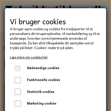
Vi bruger cookies
Vi bruger egne cookies og cookies fra tredjeparter til at
personalisere din brugeroplevelse, til markedsføring og til at
undersøge, hvordan vores hjemmeside anvendes af
besøgende. Du kan altid tilbagekalde dit samtykke ved at
TEKNIK
Forside
Have/Park
Reservedele til havetraktor & plæneklipper
trykke på linket 'Cookies' nederst på siden.
KILEREMME
Læs mere om cookies her
McCulloch
BEFÆSTELSE
Nødvendige cookies
LEJER
BOLTE
ELDELE
Funktionelle cookies
PAKDÅSER
GEVINDSTÆNGER
STARTERE
HAVE/PARK
Statistik cookies
LÅSERINGE
MØTRIKKER
STRIPS / KABELBINDER
UNIVERSALE REMME TIL PLÆNEKLIPPER OG
TRAKTOR/ENTREPRENØR
Marketing cookies
HAVETRAKTOR
KILEREMSKIVER
SKIVER