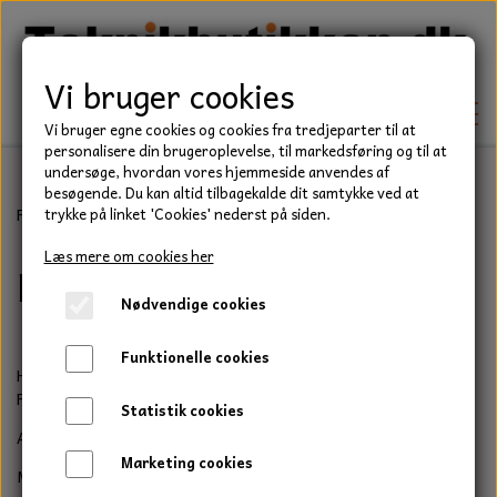
Vi bruger cookies
Vi bruger egne cookies og cookies fra tredjeparter til at
personalisere din brugeroplevelse, til markedsføring og til at
undersøge, hvordan vores hjemmeside anvendes af
besøgende. Du kan altid tilbagekalde dit samtykke ved at
TEKNIK
Forside
Befæstelse
Møtrikker
Låsemøtrik
trykke på linket 'Cookies' nederst på siden.
KILEREMME
Læs mere om cookies her
Låsemøtrik
BEFÆSTELSE
Nødvendige cookies
LEJER
BOLTE
ELDELE
Funktionelle cookies
PAKDÅSER
Her på siden finder du låsemøtrikker i materialerne stål både
GEVINDSTÆNGER
STARTERE
HAVE/PARK
FZB og FZV, rustfast i A2 og A4.
Statistik cookies
LÅSERINGE
MØTRIKKER
Alle vores møtrikker i stål og metal er efter DIN 985 norm
STRIPS / KABELBINDER
UNIVERSALE REMME TIL PLÆNEKLIPPER OG
TRAKTOR/ENTREPRENØR
Marketing cookies
HAVETRAKTOR
Møtrikker i Rustfri er med voks.
KILEREMSKIVER
SKIVER