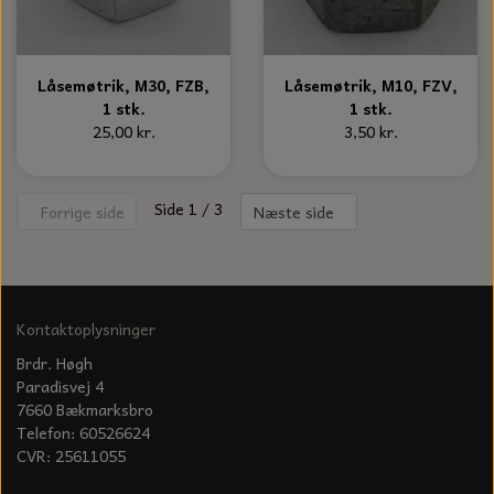
Låsemøtrik, M30, FZB,
Låsemøtrik, M10, FZV,
1 stk.
1 stk.
25,00 kr.
3,50 kr.
Side 1 / 3
Forrige side
Næste side
Kontaktoplysninger
Brdr. Høgh
Paradisvej 4
7660 Bækmarksbro
Telefon: 60526624
CVR: 25611055