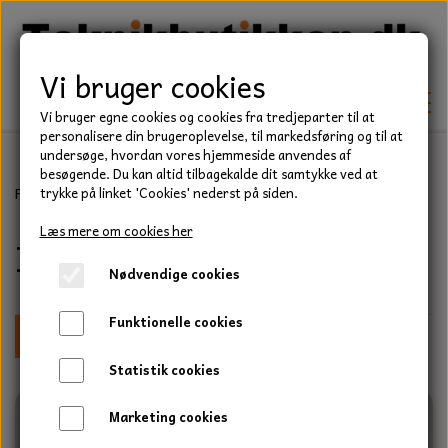
Vi bruger cookies
Vi bruger egne cookies og cookies fra tredjeparter til at
personalisere din brugeroplevelse, til markedsføring og til at
undersøge, hvordan vores hjemmeside anvendes af
besøgende. Du kan altid tilbagekalde dit samtykke ved at
TEKNIK
Forside
Teknik
Pakdåser
Pakdåser fremstillet i blødt gummi, 
trykke på linket 'Cookies' nederst på siden.
KILEREMME
Læs mere om cookies her
Indvendig mål 36 mm.
BEFÆSTELSE
Nødvendige cookies
LEJER
BOLTE
ELDELE
Funktionelle cookies
PAKDÅSER
Bredde
Udvendig diameter
GEVINDSTÆNGER
STARTERE
HAVE/PARK
Statistik cookies
LÅSERINGE
MØTRIKKER
STRIPS / KABELBINDER
UNIVERSALE REMME TIL PLÆNEKLIPPER OG
TRAKTOR/ENTREPRENØR
Marketing cookies
HAVETRAKTOR
KILEREMSKIVER
SKIVER