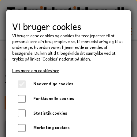
Vi bruger cookies
Vi bruger egne cookies og cookies fra tredjeparter til at
personalisere din brugeroplevelse, til markedsføring og til at
undersøge, hvordan vores hjemmeside anvendes af
besøgende. Du kan altid tilbagekalde dit samtykke ved at
TEKNIK
Forside
Teknik
Pakdåser
Pakdåser fremstillet i blødt gummi, 
trykke på linket 'Cookies' nederst på siden.
KILEREMME
Læs mere om cookies her
Indvendig mål 28 mm.
BEFÆSTELSE
Nødvendige cookies
LEJER
BOLTE
ELDELE
Funktionelle cookies
PAKDÅSER
Bredde
Udvendig diameter
GEVINDSTÆNGER
STARTERE
HAVE/PARK
Statistik cookies
LÅSERINGE
MØTRIKKER
STRIPS / KABELBINDER
UNIVERSALE REMME TIL PLÆNEKLIPPER OG
TRAKTOR/ENTREPRENØR
Marketing cookies
HAVETRAKTOR
KILEREMSKIVER
SKIVER