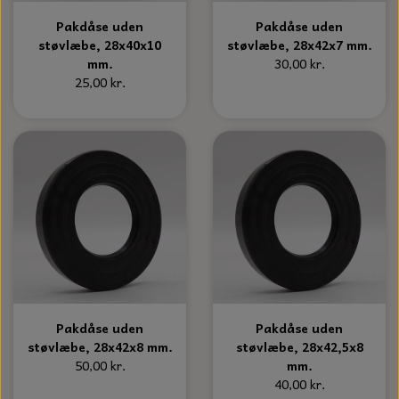
S-KROG
Pakdåse uden
Pakdåse uden
SMERGELLÆRRED
BATTERILADEAPPARAT
TECUMSEH
støvlæbe, 28x40x10
støvlæbe, 28x42x7 mm.
SORTIMENT
mm.
30,00 kr.
KLINGSPOR
KNIVE OG TILBEHØR
OLIE TIL SMÅMOTORER & HAVEMASKINER
25,00 kr.
FORANKRING
GAVEKORT
ARBEJDSLYS
TÆNDRØR
DYBEL
STIKSAV KLINGER
MEJSLER
SPÆNDEBÅND
VÆRKTØJSSÆT
BENSINSLANGE OG FILTRE
FEDTPRESSER
STARTSNOR OG TILBEHØR
UNIVERSAL KABLER OG TILBEHØR
Pakdåse uden
Pakdåse uden
støvlæbe, 28x42x8 mm.
støvlæbe, 28x42,5x8
UNIVERSAL REMSKIVER OG STYRERULLER
50,00 kr.
mm.
40,00 kr.