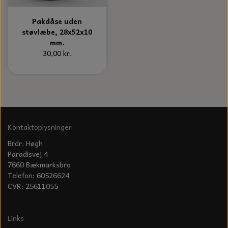
Pakdåse uden
støvlæbe, 28x52x10
mm.
30,00 kr.
Kontaktoplysninger
Brdr. Høgh
Paradisvej 4
7660 Bækmarksbro
Telefon: 60526624
CVR: 25611055
Links