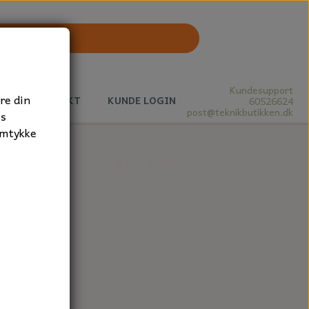
Kundesupport
re din
J
KONTAKT
KUNDE LOGIN
60526624
post@teknikbutikken.dk
es
amtykke