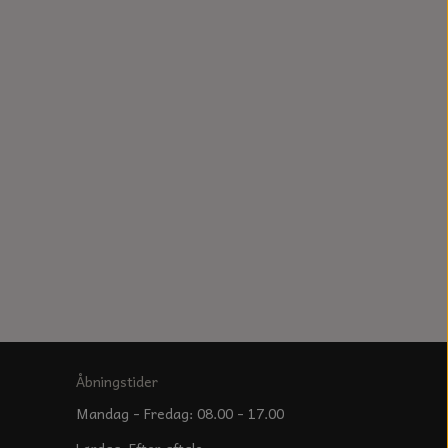
Åbningstider
Mandag - Fredag: 08.00 - 17.00
Lørdag: Efter aftale