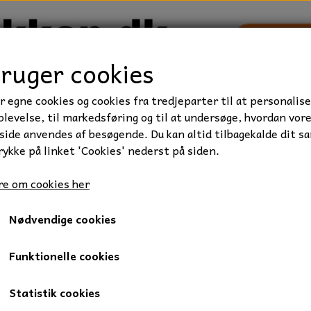
bruger cookies
r egne cookies og cookies fra tredjeparter til at personalise
TRAKTOR/ENTREPRENØR
FORBRUGSVARER
VÆRKTØ
levelse, til markedsføring og til at undersøge, hvordan vor
ide anvendes af besøgende. Du kan altid tilbagekalde dit s
rykke på linket 'Cookies' nederst på siden.
e om cookies her
Nødvendige cookies
Funktionelle cookies
undt på siden.
Statistik cookies