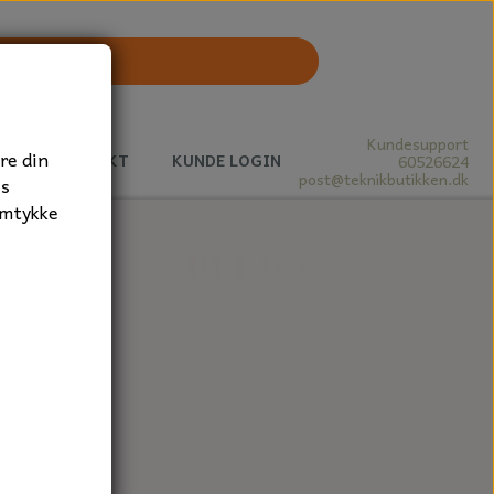
Kundesupport
re din
J
KONTAKT
KUNDE LOGIN
60526624
post@teknikbutikken.dk
es
amtykke