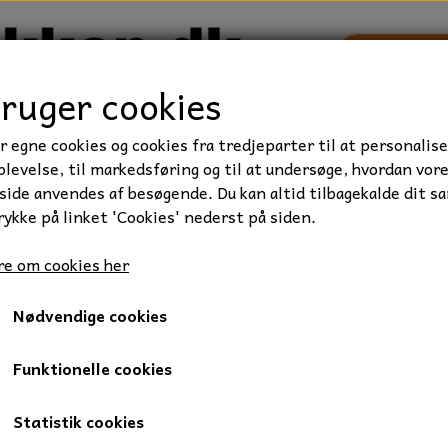
bruger cookies
r egne cookies og cookies fra tredjeparter til at personalise
TRAKTOR/ENTREPRENØR
FORBRUGSVARER
VÆRKTØ
levelse, til markedsføring og til at undersøge, hvordan vor
ide anvendes af besøgende. Du kan altid tilbagekalde dit s
rykke på linket 'Cookies' nederst på siden.
e om cookies her
Nødvendige cookies
Funktionelle cookies
undt på siden.
Statistik cookies