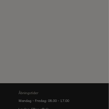
Åbningstider
Mandag - Fredag: 08.00 - 17.00
Lørdag: Efter aftale