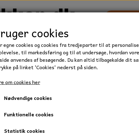
bruger cookies
r egne cookies og cookies fra tredjeparter til at personalise
TRAKTOR/ENTREPRENØR
FORBRUGSVARER
VÆRKTØ
levelse, til markedsføring og til at undersøge, hvordan vor
ide anvendes af besøgende. Du kan altid tilbagekalde dit s
rykke på linket 'Cookies' nederst på siden.
e om cookies her
Nødvendige cookies
Funktionelle cookies
undt på siden.
Statistik cookies