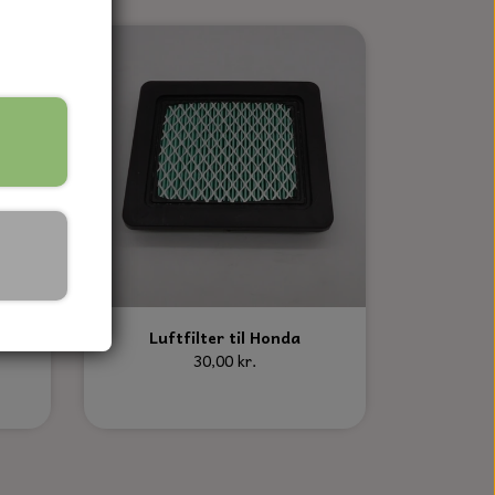
, 0,6
Luftfilter til Honda
30,00 kr.