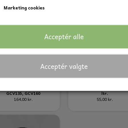
Marketing cookies
Acceptér alle
Acceptér valgte
rvicesæt til GC135, GC160,
Motorolie, plæneklipperolie
GCV135, GCV160
ltr.
164,00 kr.
55,00 kr.