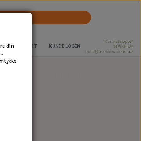
Kundesupport
re din
J
KONTAKT
KUNDE LOGIN
60526624
post@teknikbutikken.dk
es
amtykke