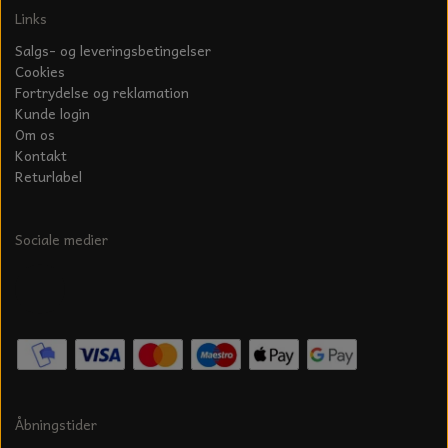
S-KROG
Links
SMERGELLÆRRED
BATTERILADEAPPARAT
TECUMSEH
Salgs- og leveringsbetingelser
SORTIMENT
Cookies
KLINGSPOR
KNIVE OG TILBEHØR
OLIE TIL SMÅMOTORER & HAVEMASKINER
Fortrydelse og reklamation
FORANKRING
Kunde login
GAVEKORT
Om os
ARBEJDSLYS
TÆNDRØR
Kontakt
DYBEL
Returlabel
STIKSAV KLINGER
MEJSLER
SPÆNDEBÅND
Sociale medier
VÆRKTØJSSÆT
BENSINSLANGE OG FILTRE
FEDTPRESSER
STARTSNOR OG TILBEHØR
UNIVERSAL KABLER OG TILBEHØR
UNIVERSAL REMSKIVER OG STYRERULLER
Åbningstider