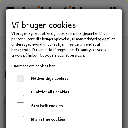
Vi bruger cookies
Vi bruger egne cookies og cookies fra tredjeparter til at
personalisere din brugeroplevelse, til markedsføring og til at
undersøge, hvordan vores hjemmeside anvendes af
besøgende. Du kan altid tilbagekalde dit samtykke ved at
TEKNIK
Forside
Eldele
Startere
Fendt
trykke på linket 'Cookies' nederst på siden.
KILEREMME
Læs mere om cookies her
Fendt
BEFÆSTELSE
Nødvendige cookies
LEJER
BOLTE
ELDELE
Funktionelle cookies
PAKDÅSER
GEVINDSTÆNGER
STARTERE
HAVE/PARK
Statistik cookies
LÅSERINGE
MØTRIKKER
STRIPS / KABELBINDER
UNIVERSALE REMME TIL PLÆNEKLIPPER OG
TRAKTOR/ENTREPRENØR
Marketing cookies
HAVETRAKTOR
KILEREMSKIVER
SKIVER