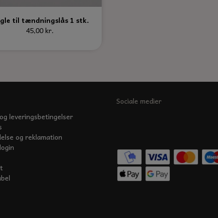
gle til tændningslås 1 stk.
45,00 kr.
Sociale medier
og leveringsbetingelser
s
delse og reklamation
login
t
abel