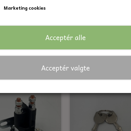
Marketing cookies
Acceptér alle
eri til havetraktor, 12V-18
Batteri til havetraktor, 1
Ah
Ah - U1L9
Acceptér valgte
485,00 kr.
595,00 kr.