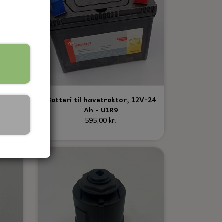
2V-24
Batteri til havetraktor, 12V-24
Ah - U1R9
595,00 kr.