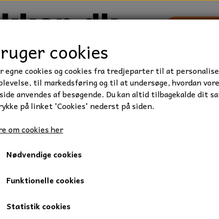
bruger cookies
r egne cookies og cookies fra tredjeparter til at personalise
TRAKTOR/ENTREPRENØR
FORBRUGSVARER
VÆRKTØ
levelse, til markedsføring og til at undersøge, hvordan vor
ide anvendes af besøgende. Du kan altid tilbagekalde dit s
rykke på linket 'Cookies' nederst på siden.
& plæneklipper
Husqvarna
Eldele
e om cookies her
Nødvendige cookies
Funktionelle cookies
Statistik cookies