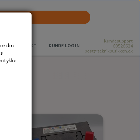
Kundesupport
re din
J
KONTAKT
KUNDE LOGIN
60526624
post@teknikbutikken.dk
es
amtykke