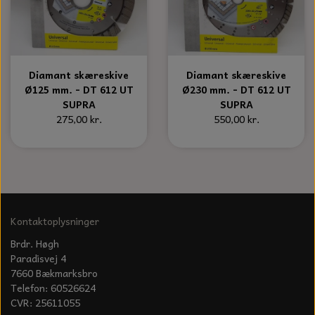
S-KROG
SMERGELLÆRRED
BATTERILADEAPPARAT
TECUMSEH
SORTIMENT
KLINGSPOR
KNIVE OG TILBEHØR
OLIE TIL SMÅMOTORER & HAVEMASKINER
FORANKRING
Diamant skæreskive
Diamant skæreskive
Ø125 mm. - DT 612 UT
Ø230 mm. - DT 612 UT
GAVEKORT
ARBEJDSLYS
TÆNDRØR
SUPRA
SUPRA
DYBEL
275,00 kr.
550,00 kr.
STIKSAV KLINGER
MEJSLER
SPÆNDEBÅND
VÆRKTØJSSÆT
BENSINSLANGE OG FILTRE
FEDTPRESSER
STARTSNOR OG TILBEHØR
Kontaktoplysninger
Brdr. Høgh
UNIVERSAL KABLER OG TILBEHØR
Paradisvej 4
7660 Bækmarksbro
UNIVERSAL REMSKIVER OG STYRERULLER
Telefon: 60526624
CVR: 25611055