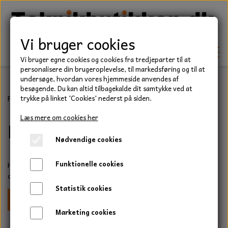
Vi bruger cookies
Vi bruger egne cookies og cookies fra tredjeparter til at
personalisere din brugeroplevelse, til markedsføring og til at
undersøge, hvordan vores hjemmeside anvendes af
besøgende. Du kan altid tilbagekalde dit samtykke ved at
TEKNIK
Forside
Forbrugsvarer
Klingspor
Diamant Skiver
trykke på linket 'Cookies' nederst på siden.
KILEREMME
Læs mere om cookies her
Diamant Skiver
BEFÆSTELSE
Nødvendige cookies
LEJER
BOLTE
ELDELE
Funktionelle cookies
Her finder du et lille udvalg af vores diamant skiver, vi har kun
PAKDÅSER
GEVINDSTÆNGER
diamant skiver af høj kvalitet.
STARTERE
HAVE/PARK
Statistik cookies
LÅSERINGE
MØTRIKKER
Tykkelse
Diameter
Maks. o/min
STRIPS / KABELBINDER
UNIVERSALE REMME TIL PLÆNEKLIPPER OG
TRAKTOR/ENTREPRENØR
Marketing cookies
HAVETRAKTOR
KILEREMSKIVER
SKIVER