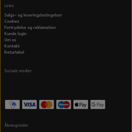
S-KROG
Links
SMERGELLÆRRED
BATTERILADEAPPARAT
TECUMSEH
Salgs- og leveringsbetingelser
SORTIMENT
Cookies
KLINGSPOR
KNIVE OG TILBEHØR
OLIE TIL SMÅMOTORER & HAVEMASKINER
Fortrydelse og reklamation
FORANKRING
Kunde login
GAVEKORT
Om os
ARBEJDSLYS
TÆNDRØR
Kontakt
DYBEL
Returlabel
STIKSAV KLINGER
MEJSLER
SPÆNDEBÅND
Sociale medier
VÆRKTØJSSÆT
BENSINSLANGE OG FILTRE
FEDTPRESSER
STARTSNOR OG TILBEHØR
UNIVERSAL KABLER OG TILBEHØR
UNIVERSAL REMSKIVER OG STYRERULLER
Åbningstider