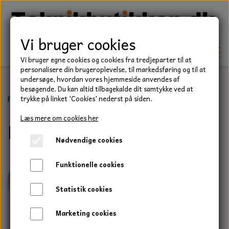
Vi bruger cookies
Vi bruger egne cookies og cookies fra tredjeparter til at
personalisere din brugeroplevelse, til markedsføring og til at
undersøge, hvordan vores hjemmeside anvendes af
besøgende. Du kan altid tilbagekalde dit samtykke ved at
TEKNIK
Forside
Eldele
Startere
Deutz
trykke på linket 'Cookies' nederst på siden.
KILEREMME
Læs mere om cookies her
Deutz
BEFÆSTELSE
Nødvendige cookies
LEJER
BOLTE
ELDELE
Funktionelle cookies
PAKDÅSER
GEVINDSTÆNGER
STARTERE
HAVE/PARK
Statistik cookies
LÅSERINGE
MØTRIKKER
STRIPS / KABELBINDER
UNIVERSALE REMME TIL PLÆNEKLIPPER OG
TRAKTOR/ENTREPRENØR
Marketing cookies
HAVETRAKTOR
KILEREMSKIVER
SKIVER