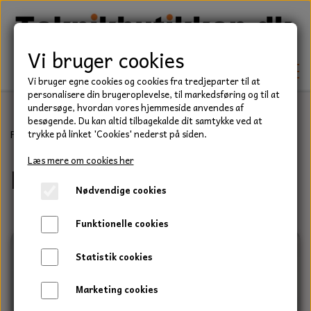
Vi bruger cookies
Vi bruger egne cookies og cookies fra tredjeparter til at
personalisere din brugeroplevelse, til markedsføring og til at
undersøge, hvordan vores hjemmeside anvendes af
besøgende. Du kan altid tilbagekalde dit samtykke ved at
TEKNIK
Forside
Eldele
Startere
Briggs & Stratton
trykke på linket 'Cookies' nederst på siden.
KILEREMME
Læs mere om cookies her
Briggs & Stratton
BEFÆSTELSE
Nødvendige cookies
LEJER
BOLTE
ELDELE
Funktionelle cookies
PAKDÅSER
GEVINDSTÆNGER
STARTERE
HAVE/PARK
Statistik cookies
LÅSERINGE
MØTRIKKER
STRIPS / KABELBINDER
UNIVERSALE REMME TIL PLÆNEKLIPPER OG
TRAKTOR/ENTREPRENØR
Marketing cookies
HAVETRAKTOR
KILEREMSKIVER
SKIVER