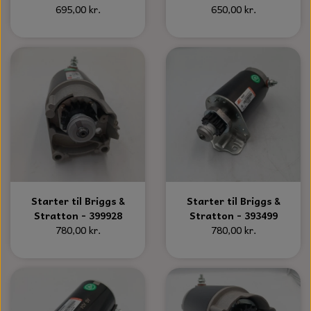
S-KROG
695,00 kr.
650,00 kr.
SMERGELLÆRRED
BATTERILADEAPPARAT
TECUMSEH
SORTIMENT
KLINGSPOR
KNIVE OG TILBEHØR
OLIE TIL SMÅMOTORER & HAVEMASKINER
FORANKRING
GAVEKORT
ARBEJDSLYS
TÆNDRØR
DYBEL
STIKSAV KLINGER
MEJSLER
SPÆNDEBÅND
VÆRKTØJSSÆT
BENSINSLANGE OG FILTRE
Starter til Briggs &
Starter til Briggs &
FEDTPRESSER
STARTSNOR OG TILBEHØR
Stratton - 399928
Stratton - 393499
780,00 kr.
780,00 kr.
UNIVERSAL KABLER OG TILBEHØR
UNIVERSAL REMSKIVER OG STYRERULLER