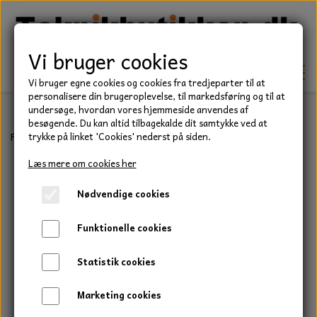
Vi bruger cookies
Vi bruger egne cookies og cookies fra tredjeparter til at
personalisere din brugeroplevelse, til markedsføring og til at
undersøge, hvordan vores hjemmeside anvendes af
besøgende. Du kan altid tilbagekalde dit samtykke ved at
TEKNIK
Forside
Forbrugsvarer
Klingspor
Slibesvampe
Slibesvamp 12
trykke på linket 'Cookies' nederst på siden.
KILEREMME
Læs mere om cookies her
BEFÆSTELSE
Nødvendige cookies
LEJER
BOLTE
ELDELE
Funktionelle cookies
PAKDÅSER
GEVINDSTÆNGER
STARTERE
HAVE/PARK
Statistik cookies
LÅSERINGE
MØTRIKKER
STRIPS / KABELBINDER
UNIVERSALE REMME TIL PLÆNEKLIPPER OG
TRAKTOR/ENTREPRENØR
Marketing cookies
HAVETRAKTOR
KILEREMSKIVER
SKIVER