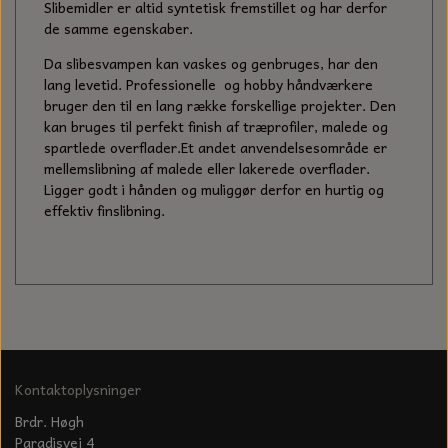
KÆDER TIL MOTORSAV
Slibemidler er altid syntetisk fremstillet og har derfor
de samme egenskaber.
Da slibesvampen kan vaskes og genbruges, har den
lang levetid. Professionelle og hobby håndværkere
bruger den til en lang række forskellige projekter. Den
kan bruges til perfekt finish af træprofiler, malede og
spartlede overflader.Et andet anvendelsesområde er
mellemslibning af malede eller lakerede overflader.
Ligger godt i hånden og muliggør derfor en hurtig og
effektiv finslibning.
Kontaktoplysninger
Brdr. Høgh
Paradisvej 4