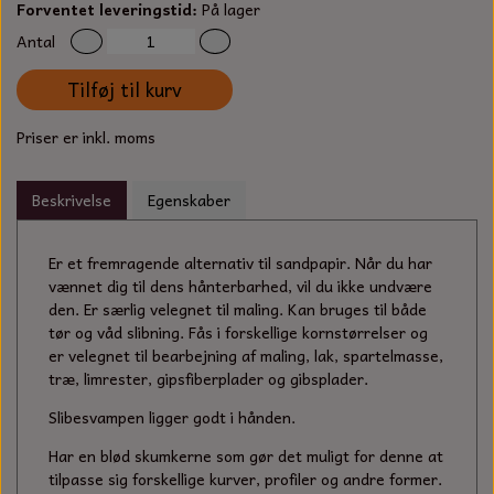
S-KROG
Forventet leveringstid:
På lager
SMERGELLÆRRED
Antal
BATTERILADEAPPARAT
TECUMSEH
SORTIMENT
Tilføj til kurv
KLINGSPOR
KNIVE OG TILBEHØR
OLIE TIL SMÅMOTORER & HAVEMASKINER
FORANKRING
Priser er inkl. moms
GAVEKORT
ARBEJDSLYS
TÆNDRØR
DYBEL
Beskrivelse
Egenskaber
STIKSAV KLINGER
MEJSLER
SPÆNDEBÅND
Er et fremragende alternativ
til sandpapir. Når du har
VÆRKTØJSSÆT
BENSINSLANGE OG FILTRE
vænnet dig til dens hånterbarhed, vil du ikke undvære
den. Er særlig velegnet til maling. Kan bruges til både
FEDTPRESSER
STARTSNOR OG TILBEHØR
tør og våd slibning. Fås i forskellige kornstørrelser og
er velegnet til bearbejning af maling, lak, spartelmasse,
træ, limrester, gipsfiberplader og gibsplader.
UNIVERSAL KABLER OG TILBEHØR
Slibesvampen ligger godt i hånden.
UNIVERSAL REMSKIVER OG STYRERULLER
Har en blød skumkerne som gør det muligt for denne at
tilpasse sig forskellige kurver, profiler og andre former.