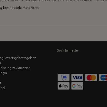
og kan neddele materialet
Sociale medier
og leveringsbetingelser
s
delse og reklamation
login
t
abel