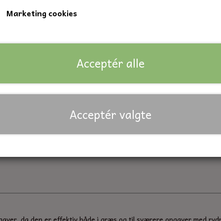
Skærebredde: 300 mm
Marketing cookies
Centerhul: 25,4 mm
Godstykkelse: 4,0 mm
Fabikat: OREGON.
Acceptér alle
Lagerstatus:
2 på lager
Forventet leveringstid:
På lager
Antal
Acceptér valgte
Tilføj til kurv
Priser er inkl. moms
pgaver, da den er effektiv både i græs og til sværere opgaver med ryd