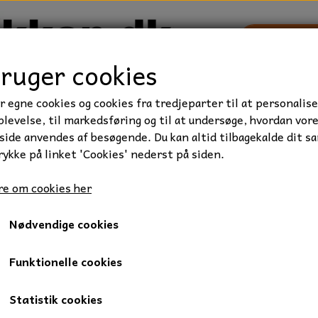
bruger cookies
r egne cookies og cookies fra tredjeparter til at personalise
TRAKTOR/ENTREPRENØR
FORBRUGSVARER
VÆRKTØ
levelse, til markedsføring og til at undersøge, hvordan vor
ide anvendes af besøgende. Du kan altid tilbagekalde dit s
rykke på linket 'Cookies' nederst på siden.
ger til buskryder
OREGON 3-tands krat - bioklinge - 300 mm.
e om cookies her
OREGON 3-tands krat - biokl
Nødvendige cookies
175,00 kr.
Varenummer: 01-45271260
Funktionelle cookies
Statistik cookies
3-tands klinge til montering på buskrydder.