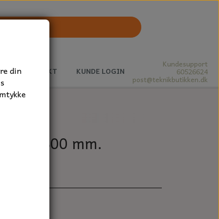
Kundesupport
re din
J
KONTAKT
KUNDE LOGIN
60526624
post@teknikbutikken.dk
es
amtykke
inge - 300 mm.