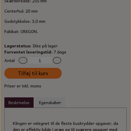
Skærebredde: 255 mm
S-KROG
SMERGELLÆRRED
Centerhul: 20 mm
BATTERILADEAPPARAT
TECUMSEH
SORTIMENT
Godstykkelse: 3,0 mm
KLINGSPOR
KNIVE OG TILBEHØR
OLIE TIL SMÅMOTORER & HAVEMASKINER
FORANKRING
Fabikat: OREGON.
GAVEKORT
ARBEJDSLYS
TÆNDRØR
Lagerstatus:
Ikke på lager
DYBEL
Forventet leveringstid:
7 dage
STIKSAV KLINGER
MEJSLER
SPÆNDEBÅND
Antal
VÆRKTØJSSÆT
BENSINSLANGE OG FILTRE
Tilføj til kurv
FEDTPRESSER
Priser er inkl. moms
STARTSNOR OG TILBEHØR
UNIVERSAL KABLER OG TILBEHØR
Beskrivelse
Egenskaber
UNIVERSAL REMSKIVER OG STYRERULLER
Klingen er velegnet til de fleste buskrydder opgaver, da
den er effektiv både i græs og til sværere opgaver med