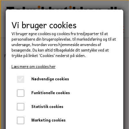
Vi bruger cookies
Vi bruger egne cookies og cookies fra tredjeparter til at
personalisere din brugeroplevelse, til markedsføring og til at
undersøge, hvordan vores hjemmeside anvendes af
besøgende. Du kan altid tilbagekalde dit samtykke ved at
TEKNIK
Forside
Have/Park
Buskrydder & Trimmer
Klinger til buskryde
trykke på linket 'Cookies' nederst på siden.
KILEREMME
Læs mere om cookies her
BEFÆSTELSE
Nødvendige cookies
LEJER
BOLTE
ELDELE
Funktionelle cookies
PAKDÅSER
GEVINDSTÆNGER
STARTERE
HAVE/PARK
Statistik cookies
LÅSERINGE
MØTRIKKER
STRIPS / KABELBINDER
UNIVERSALE REMME TIL PLÆNEKLIPPER OG
TRAKTOR/ENTREPRENØR
Marketing cookies
HAVETRAKTOR
KILEREMSKIVER
SKIVER