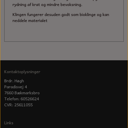
KÆDER TIL MOTORSAV
rydning af krat og mindre bevoksning.
Klingen fungerer desuden godt som bioklinge og kan
neddele materialet
Kontaktoplysninger
Brdr. Høgh
Paradisvej 4
7660 Bækmarksbro
Telefon: 60526624
CVR: 25611055
Links