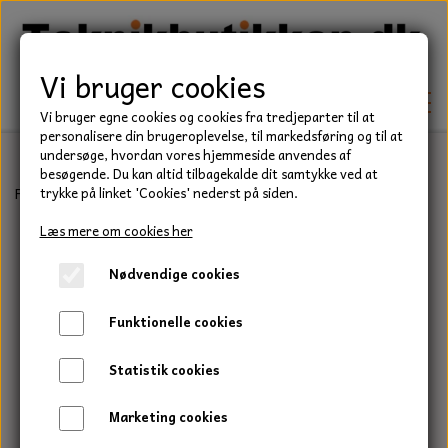
Vi bruger cookies
Vi bruger egne cookies og cookies fra tredjeparter til at
personalisere din brugeroplevelse, til markedsføring og til at
undersøge, hvordan vores hjemmeside anvendes af
besøgende. Du kan altid tilbagekalde dit samtykke ved at
TEKNIK
Forside
Værktøj
Knive og tilbehør
Knivblade- 18 mm. sort
trykke på linket 'Cookies' nederst på siden.
KILEREMME
Læs mere om cookies her
BEFÆSTELSE
Nødvendige cookies
LEJER
BOLTE
ELDELE
Funktionelle cookies
PAKDÅSER
GEVINDSTÆNGER
STARTERE
HAVE/PARK
Statistik cookies
LÅSERINGE
MØTRIKKER
STRIPS / KABELBINDER
UNIVERSALE REMME TIL PLÆNEKLIPPER OG
TRAKTOR/ENTREPRENØR
Marketing cookies
HAVETRAKTOR
KILEREMSKIVER
SKIVER