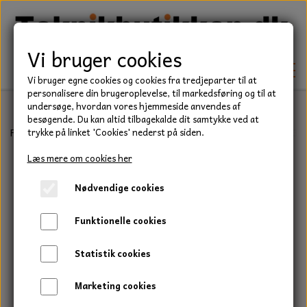
Vi bruger cookies
Vi bruger egne cookies og cookies fra tredjeparter til at
personalisere din brugeroplevelse, til markedsføring og til at
undersøge, hvordan vores hjemmeside anvendes af
besøgende. Du kan altid tilbagekalde dit samtykke ved at
TEKNIK
Forside
Have/Park
Bensinslange og filtre
Benzinfilter - 39435
trykke på linket 'Cookies' nederst på siden.
KILEREMME
Læs mere om cookies her
BEFÆSTELSE
Nødvendige cookies
LEJER
BOLTE
ELDELE
Funktionelle cookies
PAKDÅSER
GEVINDSTÆNGER
STARTERE
HAVE/PARK
Statistik cookies
LÅSERINGE
MØTRIKKER
STRIPS / KABELBINDER
UNIVERSALE REMME TIL PLÆNEKLIPPER OG
TRAKTOR/ENTREPRENØR
Marketing cookies
HAVETRAKTOR
KILEREMSKIVER
SKIVER