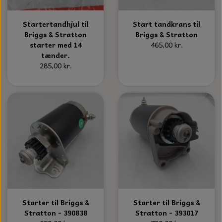
S-KROG
SMERGELLÆRRED
BATTERILADEAPPARAT
TECUMSEH
Startertandhjul til
Start tandkrans til
SORTIMENT
Briggs & Stratton
Briggs & Stratton
KLINGSPOR
KNIVE OG TILBEHØR
starter med 14
465,00 kr.
OLIE TIL SMÅMOTORER & HAVEMASKINER
FORANKRING
tænder.
285,00 kr.
GAVEKORT
ARBEJDSLYS
TÆNDRØR
DYBEL
STIKSAV KLINGER
MEJSLER
SPÆNDEBÅND
VÆRKTØJSSÆT
BENSINSLANGE OG FILTRE
FEDTPRESSER
STARTSNOR OG TILBEHØR
UNIVERSAL KABLER OG TILBEHØR
UNIVERSAL REMSKIVER OG STYRERULLER
Starter til Briggs &
Starter til Briggs &
Stratton - 390838
Stratton - 393017