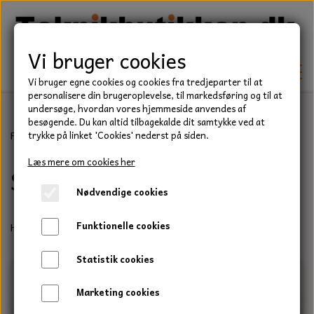
Vi bruger cookies
Vi bruger egne cookies og cookies fra tredjeparter til at
personalisere din brugeroplevelse, til markedsføring og til at
undersøge, hvordan vores hjemmeside anvendes af
besøgende. Du kan altid tilbagekalde dit samtykke ved at
TEKNIK
Forside
Have/Park
Briggs & Stratton
Startere
trykke på linket 'Cookies' nederst på siden.
KILEREMME
Læs mere om cookies her
Startere
BEFÆSTELSE
Nødvendige cookies
LEJER
BOLTE
ELDELE
Funktionelle cookies
Her er vores udvalg af startere.
PAKDÅSER
GEVINDSTÆNGER
STARTERE
HAVE/PARK
Statistik cookies
LÅSERINGE
MØTRIKKER
STRIPS / KABELBINDER
UNIVERSALE REMME TIL PLÆNEKLIPPER OG
TRAKTOR/ENTREPRENØR
Marketing cookies
HAVETRAKTOR
KILEREMSKIVER
SKIVER