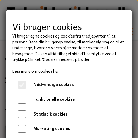
Vi bruger cookies
Vi bruger egne cookies og cookies fra tredjeparter til at
personalisere din brugeroplevelse, til markedsføring og til at
undersøge, hvordan vores hjemmeside anvendes af
besøgende. Du kan altid tilbagekalde dit samtykke ved at
TEKNIK
Forside
Have/Park
Honda
Servicesæt
trykke på linket 'Cookies' nederst på siden.
KILEREMME
Læs mere om cookies her
Servicesæt
BEFÆSTELSE
Nødvendige cookies
LEJER
BOLTE
ELDELE
Funktionelle cookies
Her kan du finde de samlede service sæt til Honda motorer.
PAKDÅSER
GEVINDSTÆNGER
STARTERE
HAVE/PARK
De er sammensat af produkter af høj kvalitet.
Statistik cookies
LÅSERINGE
MØTRIKKER
STRIPS / KABELBINDER
UNIVERSALE REMME TIL PLÆNEKLIPPER OG
TRAKTOR/ENTREPRENØR
Marketing cookies
HAVETRAKTOR
KILEREMSKIVER
SKIVER