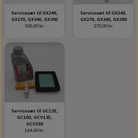
S-KROG
SMERGELLÆRRED
BATTERILADEAPPARAT
TECUMSEH
Servicesæt til GX240,
Servicesæt til GX240,
SORTIMENT
GX270, GX340, GX390
GX270, GX340, GX390
KLINGSPOR
300,00 kr.
270,00 kr.
KNIVE OG TILBEHØR
OLIE TIL SMÅMOTORER & HAVEMASKINER
FORANKRING
GAVEKORT
ARBEJDSLYS
TÆNDRØR
DYBEL
STIKSAV KLINGER
MEJSLER
SPÆNDEBÅND
VÆRKTØJSSÆT
BENSINSLANGE OG FILTRE
FEDTPRESSER
STARTSNOR OG TILBEHØR
UNIVERSAL KABLER OG TILBEHØR
Servicesæt til GC135,
GC160, GCV135,
UNIVERSAL REMSKIVER OG STYRERULLER
GCV160
164,00 kr.