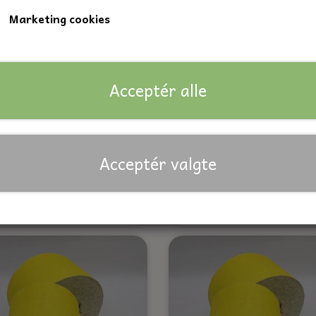
Marketing cookies
Acceptér alle
Acceptér valgte
Sandpapir - P60
Sandpapir - P80
6,50 kr.
6,00 kr.