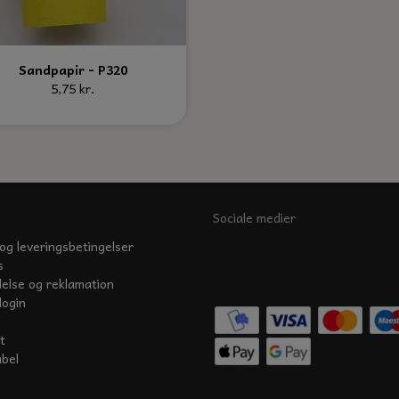
Sandpapir - P320
5,75 kr.
Sociale medier
og leveringsbetingelser
s
delse og reklamation
login
t
abel