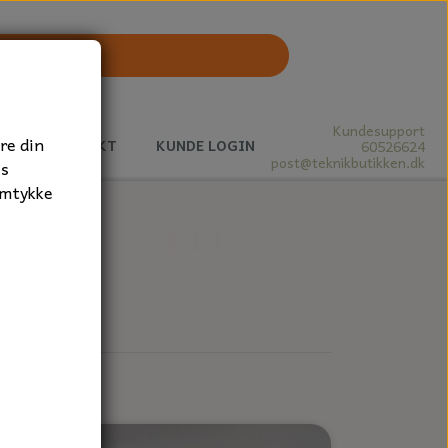
Kundesupport
re din
J
KONTAKT
KUNDE LOGIN
60526624
post@teknikbutikken.dk
es
amtykke