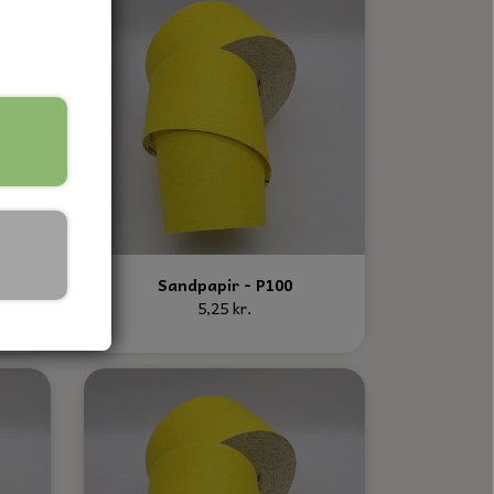
Sandpapir - P100
5,25 kr.