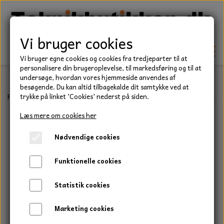
Vi bruger cookies
Vi bruger egne cookies og cookies fra tredjeparter til at
personalisere din brugeroplevelse, til markedsføring og til at
undersøge, hvordan vores hjemmeside anvendes af
besøgende. Du kan altid tilbagekalde dit samtykke ved at
TEKNIK
Forside
Teknik
Låseringe
C Låsering
Udvendig låsering, C rin
trykke på linket 'Cookies' nederst på siden.
KILEREMME
Læs mere om cookies her
BEFÆSTELSE
Nødvendige cookies
LEJER
BOLTE
ELDELE
Funktionelle cookies
PAKDÅSER
GEVINDSTÆNGER
STARTERE
HAVE/PARK
Statistik cookies
LÅSERINGE
MØTRIKKER
STRIPS / KABELBINDER
UNIVERSALE REMME TIL PLÆNEKLIPPER OG
TRAKTOR/ENTREPRENØR
Marketing cookies
HAVETRAKTOR
KILEREMSKIVER
SKIVER