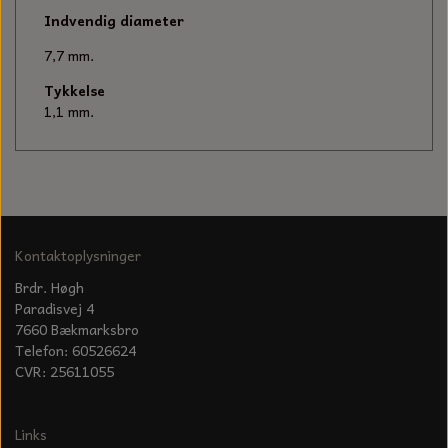
KÆDER TIL MOTORSAV
Indvendig diameter
7,7 mm.
Tykkelse
1,1 mm.
Kontaktoplysninger
Brdr. Høgh
Paradisvej 4
7660 Bækmarksbro
Telefon: 60526624
CVR: 25611055
Links