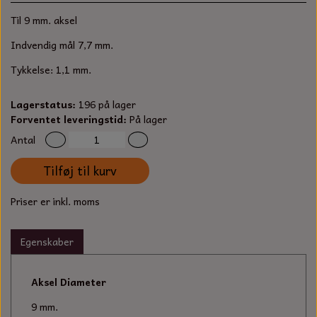
S-KROG
Til 9 mm. aksel
SMERGELLÆRRED
BATTERILADEAPPARAT
TECUMSEH
SORTIMENT
Indvendig mål 7,7 mm.
KLINGSPOR
KNIVE OG TILBEHØR
OLIE TIL SMÅMOTORER & HAVEMASKINER
Tykkelse: 1,1 mm.
FORANKRING
GAVEKORT
ARBEJDSLYS
TÆNDRØR
Lagerstatus:
196 på lager
DYBEL
Forventet leveringstid:
På lager
STIKSAV KLINGER
MEJSLER
SPÆNDEBÅND
Antal
Tilføj til kurv
VÆRKTØJSSÆT
BENSINSLANGE OG FILTRE
Priser er inkl. moms
FEDTPRESSER
STARTSNOR OG TILBEHØR
Egenskaber
UNIVERSAL KABLER OG TILBEHØR
UNIVERSAL REMSKIVER OG STYRERULLER
Aksel Diameter
9 mm.