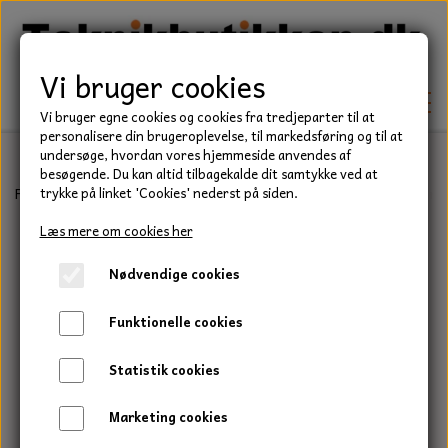
Vi bruger cookies
Vi bruger egne cookies og cookies fra tredjeparter til at
personalisere din brugeroplevelse, til markedsføring og til at
undersøge, hvordan vores hjemmeside anvendes af
besøgende. Du kan altid tilbagekalde dit samtykke ved at
TEKNIK
Forside
Teknik
Låseringe
C Låsering
Udvendig låsering, C rin
trykke på linket 'Cookies' nederst på siden.
KILEREMME
Læs mere om cookies her
BEFÆSTELSE
Nødvendige cookies
LEJER
BOLTE
ELDELE
Funktionelle cookies
PAKDÅSER
GEVINDSTÆNGER
STARTERE
HAVE/PARK
Statistik cookies
LÅSERINGE
MØTRIKKER
STRIPS / KABELBINDER
UNIVERSALE REMME TIL PLÆNEKLIPPER OG
TRAKTOR/ENTREPRENØR
Marketing cookies
HAVETRAKTOR
KILEREMSKIVER
SKIVER