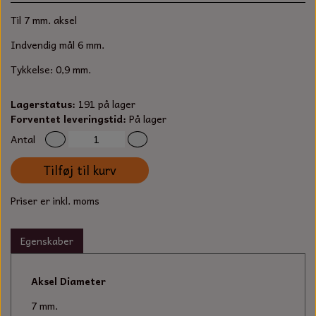
S-KROG
Til 7 mm. aksel
SMERGELLÆRRED
BATTERILADEAPPARAT
TECUMSEH
SORTIMENT
Indvendig mål 6 mm.
KLINGSPOR
KNIVE OG TILBEHØR
OLIE TIL SMÅMOTORER & HAVEMASKINER
Tykkelse: 0,9 mm.
FORANKRING
GAVEKORT
ARBEJDSLYS
TÆNDRØR
Lagerstatus:
191 på lager
DYBEL
Forventet leveringstid:
På lager
STIKSAV KLINGER
MEJSLER
SPÆNDEBÅND
Antal
Tilføj til kurv
VÆRKTØJSSÆT
BENSINSLANGE OG FILTRE
Priser er inkl. moms
FEDTPRESSER
STARTSNOR OG TILBEHØR
Egenskaber
UNIVERSAL KABLER OG TILBEHØR
UNIVERSAL REMSKIVER OG STYRERULLER
Aksel Diameter
7 mm.