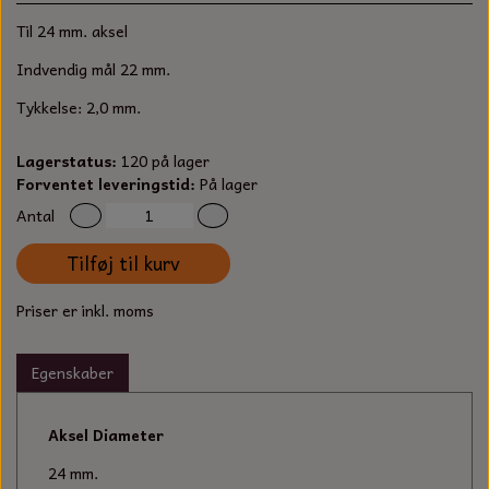
S-KROG
Til 24 mm. aksel
SMERGELLÆRRED
BATTERILADEAPPARAT
TECUMSEH
SORTIMENT
Indvendig mål 22 mm.
KLINGSPOR
KNIVE OG TILBEHØR
OLIE TIL SMÅMOTORER & HAVEMASKINER
Tykkelse: 2,0 mm.
FORANKRING
GAVEKORT
ARBEJDSLYS
TÆNDRØR
Lagerstatus:
120 på lager
DYBEL
Forventet leveringstid:
På lager
STIKSAV KLINGER
MEJSLER
SPÆNDEBÅND
Antal
Tilføj til kurv
VÆRKTØJSSÆT
BENSINSLANGE OG FILTRE
Priser er inkl. moms
FEDTPRESSER
STARTSNOR OG TILBEHØR
Egenskaber
UNIVERSAL KABLER OG TILBEHØR
UNIVERSAL REMSKIVER OG STYRERULLER
Aksel Diameter
24 mm.