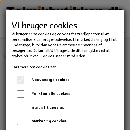
Vi bruger cookies
Vi bruger egne cookies og cookies fra tredjeparter til at
personalisere din brugeroplevelse, til markedsføring og til at
undersøge, hvordan vores hjemmeside anvendes af
besøgende. Du kan altid tilbagekalde dit samtykke ved at
TEKNIK
Forside
Teknik
Låseringe
C Låsering
Udvendig låsering, C ri
trykke på linket 'Cookies' nederst på siden.
KILEREMME
Læs mere om cookies her
BEFÆSTELSE
Nødvendige cookies
LEJER
BOLTE
ELDELE
Funktionelle cookies
PAKDÅSER
GEVINDSTÆNGER
STARTERE
HAVE/PARK
Statistik cookies
LÅSERINGE
MØTRIKKER
STRIPS / KABELBINDER
UNIVERSALE REMME TIL PLÆNEKLIPPER OG
TRAKTOR/ENTREPRENØR
Marketing cookies
HAVETRAKTOR
KILEREMSKIVER
SKIVER