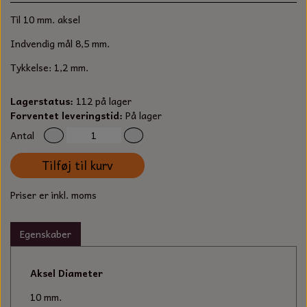
S-KROG
Til 10 mm. aksel
SMERGELLÆRRED
BATTERILADEAPPARAT
TECUMSEH
SORTIMENT
Indvendig mål 8,5 mm.
KLINGSPOR
KNIVE OG TILBEHØR
OLIE TIL SMÅMOTORER & HAVEMASKINER
Tykkelse: 1,2 mm.
FORANKRING
GAVEKORT
ARBEJDSLYS
TÆNDRØR
Lagerstatus:
112 på lager
DYBEL
Forventet leveringstid:
På lager
STIKSAV KLINGER
MEJSLER
SPÆNDEBÅND
Antal
Tilføj til kurv
VÆRKTØJSSÆT
BENSINSLANGE OG FILTRE
Priser er inkl. moms
FEDTPRESSER
STARTSNOR OG TILBEHØR
Egenskaber
UNIVERSAL KABLER OG TILBEHØR
UNIVERSAL REMSKIVER OG STYRERULLER
Aksel Diameter
10 mm.