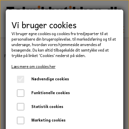
Vi bruger cookies
Vi bruger egne cookies og cookies fra tredjeparter til at
personalisere din brugeroplevelse, til markedsføring og til at
undersøge, hvordan vores hjemmeside anvendes af
besøgende. Du kan altid tilbagekalde dit samtykke ved at
TEKNIK
Forside
Teknik
Låseringe
C Låsering
Udvendig låsering, C ri
trykke på linket 'Cookies' nederst på siden.
KILEREMME
Læs mere om cookies her
BEFÆSTELSE
Nødvendige cookies
LEJER
BOLTE
ELDELE
Funktionelle cookies
PAKDÅSER
GEVINDSTÆNGER
STARTERE
HAVE/PARK
Statistik cookies
LÅSERINGE
MØTRIKKER
STRIPS / KABELBINDER
UNIVERSALE REMME TIL PLÆNEKLIPPER OG
TRAKTOR/ENTREPRENØR
Marketing cookies
HAVETRAKTOR
KILEREMSKIVER
SKIVER