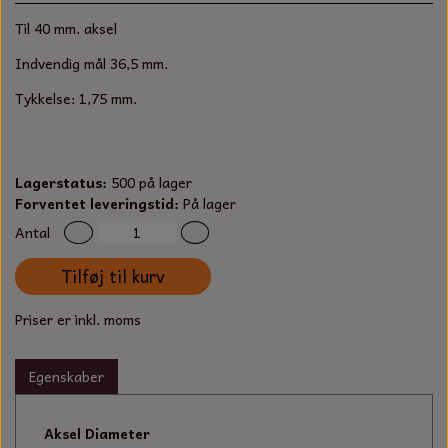
S-KROG
Til 40 mm. aksel
SMERGELLÆRRED
BATTERILADEAPPARAT
TECUMSEH
SORTIMENT
Indvendig mål 36,5 mm.
KLINGSPOR
KNIVE OG TILBEHØR
OLIE TIL SMÅMOTORER & HAVEMASKINER
Tykkelse: 1,75 mm.
FORANKRING
GAVEKORT
ARBEJDSLYS
TÆNDRØR
DYBEL
Lagerstatus:
500 på lager
STIKSAV KLINGER
MEJSLER
SPÆNDEBÅND
Forventet leveringstid:
På lager
Antal
VÆRKTØJSSÆT
BENSINSLANGE OG FILTRE
Tilføj til kurv
FEDTPRESSER
STARTSNOR OG TILBEHØR
Priser er inkl. moms
UNIVERSAL KABLER OG TILBEHØR
Egenskaber
UNIVERSAL REMSKIVER OG STYRERULLER
Aksel Diameter