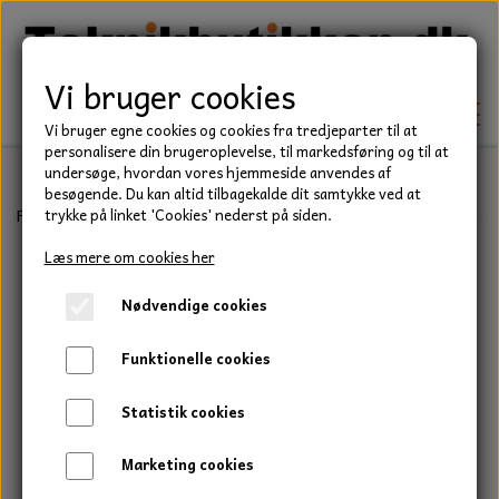
Vi bruger cookies
Vi bruger egne cookies og cookies fra tredjeparter til at
personalisere din brugeroplevelse, til markedsføring og til at
undersøge, hvordan vores hjemmeside anvendes af
besøgende. Du kan altid tilbagekalde dit samtykke ved at
TEKNIK
Forside
Teknik
Låseringe
Udvendig låsering
Udvendig låserin
trykke på linket 'Cookies' nederst på siden.
KILEREMME
Læs mere om cookies her
BEFÆSTELSE
Nødvendige cookies
LEJER
BOLTE
ELDELE
Funktionelle cookies
PAKDÅSER
GEVINDSTÆNGER
STARTERE
HAVE/PARK
Statistik cookies
LÅSERINGE
MØTRIKKER
STRIPS / KABELBINDER
UNIVERSALE REMME TIL PLÆNEKLIPPER OG
TRAKTOR/ENTREPRENØR
Marketing cookies
HAVETRAKTOR
KILEREMSKIVER
SKIVER