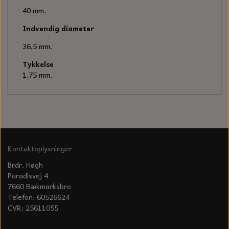
KÆDER TIL MOTORSAV
40 mm.
Indvendig diameter
36,5 mm.
Tykkelse
1,75 mm.
Kontaktoplysninger
Brdr. Høgh
Paradisvej 4
7660 Bækmarksbro
Telefon: 60526624
CVR: 25611055