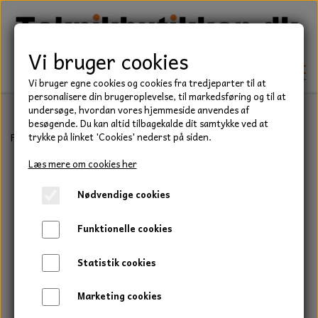
Vi bruger cookies
Vi bruger egne cookies og cookies fra tredjeparter til at
personalisere din brugeroplevelse, til markedsføring og til at
undersøge, hvordan vores hjemmeside anvendes af
besøgende. Du kan altid tilbagekalde dit samtykke ved at
TEKNIK
Forside
Teknik
Låseringe
Udvendig låsering
Udvendig låserin
trykke på linket 'Cookies' nederst på siden.
KILEREMME
Læs mere om cookies her
BEFÆSTELSE
Nødvendige cookies
LEJER
BOLTE
ELDELE
Funktionelle cookies
PAKDÅSER
GEVINDSTÆNGER
STARTERE
HAVE/PARK
Statistik cookies
LÅSERINGE
MØTRIKKER
STRIPS / KABELBINDER
UNIVERSALE REMME TIL PLÆNEKLIPPER OG
TRAKTOR/ENTREPRENØR
Marketing cookies
HAVETRAKTOR
KILEREMSKIVER
SKIVER