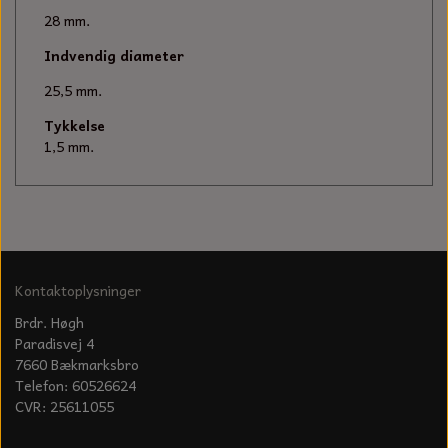
KÆDER TIL MOTORSAV
28 mm.
Indvendig diameter
25,5 mm.
Tykkelse
1,5 mm.
Kontaktoplysninger
Brdr. Høgh
Paradisvej 4
7660 Bækmarksbro
Telefon: 60526624
CVR: 25611055