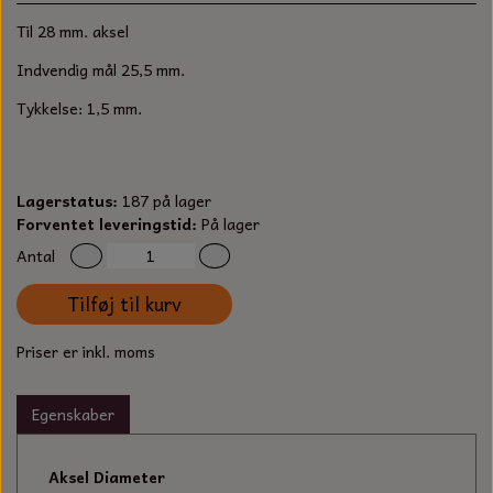
S-KROG
Til 28 mm. aksel
SMERGELLÆRRED
BATTERILADEAPPARAT
TECUMSEH
SORTIMENT
Indvendig mål 25,5 mm.
KLINGSPOR
KNIVE OG TILBEHØR
OLIE TIL SMÅMOTORER & HAVEMASKINER
Tykkelse: 1,5 mm.
FORANKRING
GAVEKORT
ARBEJDSLYS
TÆNDRØR
DYBEL
Lagerstatus:
187 på lager
STIKSAV KLINGER
MEJSLER
SPÆNDEBÅND
Forventet leveringstid:
På lager
Antal
VÆRKTØJSSÆT
BENSINSLANGE OG FILTRE
Tilføj til kurv
FEDTPRESSER
STARTSNOR OG TILBEHØR
Priser er inkl. moms
UNIVERSAL KABLER OG TILBEHØR
Egenskaber
UNIVERSAL REMSKIVER OG STYRERULLER
Aksel Diameter