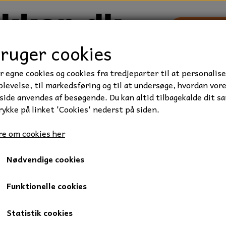
bruger cookies
r egne cookies og cookies fra tredjeparter til at personalise
TRAKTOR/ENTREPRENØR
FORBRUGSVARER
VÆRKTØ
levelse, til markedsføring og til at undersøge, hvordan vor
ide anvendes af besøgende. Du kan altid tilbagekalde dit s
rykke på linket 'Cookies' nederst på siden.
tter
Trækbolt, 28 x 183 mm.
e om cookies her
Trækbolt, 28 x 183 mm.
Nødvendige cookies
85,00 kr.
Varenummer: 01-20028189
Funktionelle cookies
Trækbolt med kæde og split.
Statistik cookies
Diameter: 28 mm.