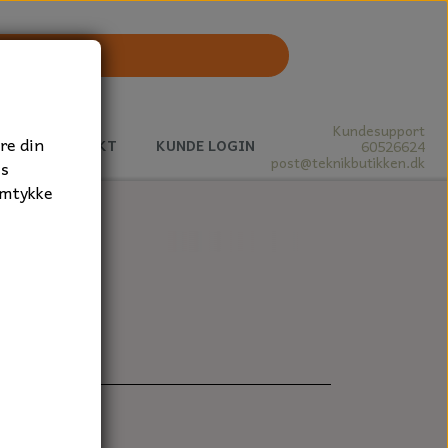
Kundesupport
re din
J
KONTAKT
KUNDE LOGIN
60526624
post@teknikbutikken.dk
es
amtykke