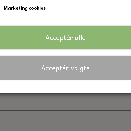
Marketing cookies
Effektiv længde: 183 mm.
Huldiameter til split: 12 mm.
Acceptér alle
Lagerstatus:
10 på lager
Forventet leveringstid:
På lager
Antal
Acceptér valgte
Tilføj til kurv
Priser er inkl. moms