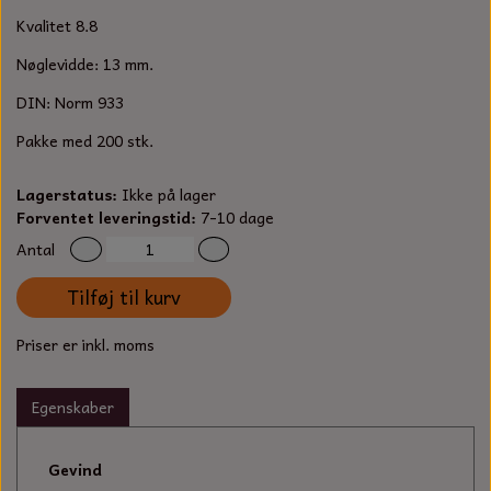
S-KROG
Kvalitet 8.8
SMERGELLÆRRED
BATTERILADEAPPARAT
TECUMSEH
SORTIMENT
Nøglevidde: 13 mm.
KLINGSPOR
KNIVE OG TILBEHØR
OLIE TIL SMÅMOTORER & HAVEMASKINER
DIN: Norm 933
FORANKRING
Pakke med 200 stk.
GAVEKORT
ARBEJDSLYS
TÆNDRØR
DYBEL
Lagerstatus:
Ikke på lager
STIKSAV KLINGER
MEJSLER
SPÆNDEBÅND
Forventet leveringstid:
7-10 dage
Antal
VÆRKTØJSSÆT
BENSINSLANGE OG FILTRE
Tilføj til kurv
FEDTPRESSER
STARTSNOR OG TILBEHØR
Priser er inkl. moms
UNIVERSAL KABLER OG TILBEHØR
Egenskaber
UNIVERSAL REMSKIVER OG STYRERULLER
Gevind