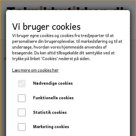
Vi bruger cookies
Vi bruger egne cookies og cookies fra tredjeparter til at
personalisere din brugeroplevelse, til markedsføring og til at
undersøge, hvordan vores hjemmeside anvendes af
besøgende. Du kan altid tilbagekalde dit samtykke ved at
TEKNIK
Forside
Befæstelse
Bolte
Stålsætbolt, Elgalvaniseret, Kvalitet
trykke på linket 'Cookies' nederst på siden.
KILEREMME
Læs mere om cookies her
BEFÆSTELSE
Nødvendige cookies
LEJER
BOLTE
ELDELE
Funktionelle cookies
PAKDÅSER
GEVINDSTÆNGER
STARTERE
HAVE/PARK
Statistik cookies
LÅSERINGE
MØTRIKKER
STRIPS / KABELBINDER
UNIVERSALE REMME TIL PLÆNEKLIPPER OG
TRAKTOR/ENTREPRENØR
Marketing cookies
HAVETRAKTOR
KILEREMSKIVER
SKIVER