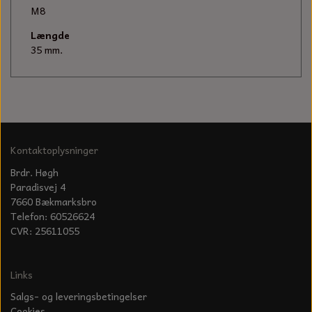
KÆDER TIL MOTORSAV
M8
Længde
35 mm.
Kontaktoplysninger
Brdr. Høgh
Paradisvej 4
7660 Bækmarksbro
Telefon: 60526624
CVR: 25611055
Links
Salgs- og leveringsbetingelser
Cookies