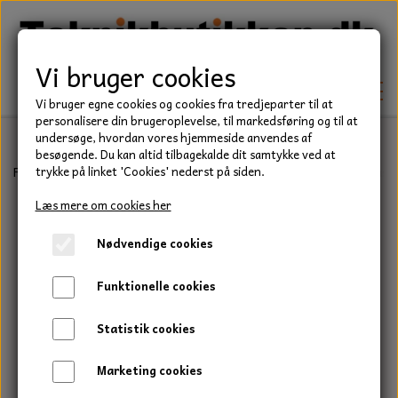
Vi bruger cookies
Vi bruger egne cookies og cookies fra tredjeparter til at
personalisere din brugeroplevelse, til markedsføring og til at
undersøge, hvordan vores hjemmeside anvendes af
besøgende. Du kan altid tilbagekalde dit samtykke ved at
TEKNIK
Forside
Befæstelse
Bolte
Stålbolt, Rustfri, A2
Stålbolt, Rust
trykke på linket 'Cookies' nederst på siden.
KILEREMME
Læs mere om cookies her
BEFÆSTELSE
Nødvendige cookies
LEJER
BOLTE
ELDELE
Funktionelle cookies
PAKDÅSER
GEVINDSTÆNGER
STARTERE
HAVE/PARK
Statistik cookies
LÅSERINGE
MØTRIKKER
STRIPS / KABELBINDER
UNIVERSALE REMME TIL PLÆNEKLIPPER OG
TRAKTOR/ENTREPRENØR
Marketing cookies
HAVETRAKTOR
KILEREMSKIVER
SKIVER