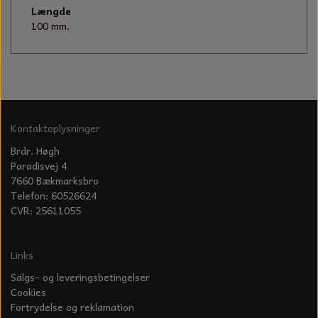
KÆDER TIL MOTORSAV
Længde
100 mm.
Kontaktoplysninger
Brdr. Høgh
Paradisvej 4
7660 Bækmarksbro
Telefon: 60526624
CVR: 25611055
Links
Salgs- og leveringsbetingelser
Cookies
Fortrydelse og reklamation