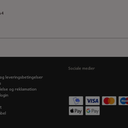
A4
Sociale medier
og leveringsbetingelser
s
delse og reklamation
login
t
abel