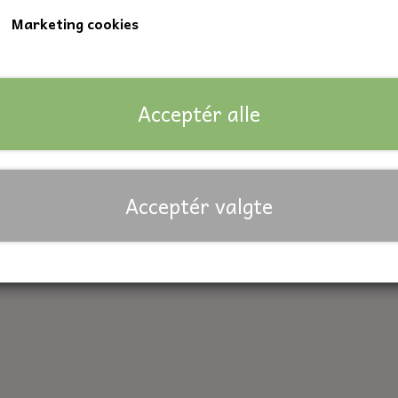
Marketing cookies
Lagerstatus:
820 på lager
Forventet leveringstid:
På lager
Acceptér alle
Antal
Tilføj til kurv
Priser er inkl. moms
Acceptér valgte