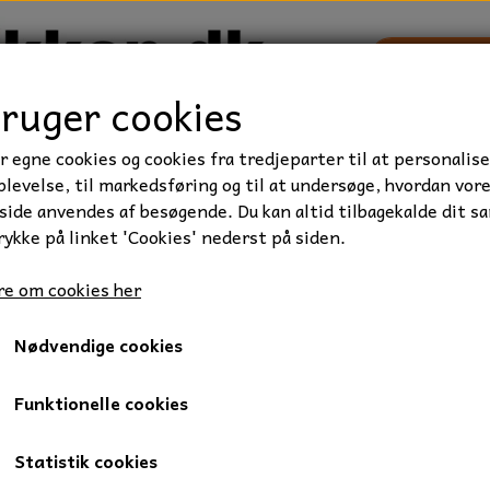
bruger cookies
r egne cookies og cookies fra tredjeparter til at personalise
TRAKTOR/ENTREPRENØR
FORBRUGSVARER
VÆRKTØ
levelse, til markedsføring og til at undersøge, hvordan vor
ide anvendes af besøgende. Du kan altid tilbagekalde dit s
rykke på linket 'Cookies' nederst på siden.
mskiver M5 x 15 mm., Rustfri / syrefast A4
e om cookies her
Skærmskiver M5 x 15 mm., Ru
Nødvendige cookies
0,50 kr.
Varenummer: 086-5
Funktionelle cookies
Skærmskiver, Rustfri / Syrefast A4
Statistik cookies
Mål: 5,3 x 15 x 1,2 mm.