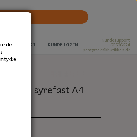
Kundesupport
re din
J
KONTAKT
KUNDE LOGIN
60526624
post@teknikbutikken.dk
es
amtykke
stfri / syrefast A4