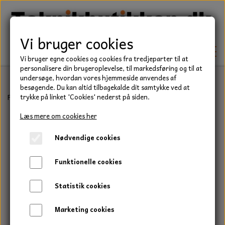
Vi bruger cookies
Vi bruger egne cookies og cookies fra tredjeparter til at
personalisere din brugeroplevelse, til markedsføring og til at
undersøge, hvordan vores hjemmeside anvendes af
besøgende. Du kan altid tilbagekalde dit samtykke ved at
TEKNIK
Forside
Kniv, 359 mm., til AYP, Husqvarna m. flere.
trykke på linket 'Cookies' nederst på siden.
KILEREMME
Læs mere om cookies her
BEFÆSTELSE
Nødvendige cookies
LEJER
BOLTE
ELDELE
Funktionelle cookies
PAKDÅSER
GEVINDSTÆNGER
STARTERE
HAVE/PARK
Statistik cookies
LÅSERINGE
MØTRIKKER
STRIPS / KABELBINDER
UNIVERSALE REMME TIL PLÆNEKLIPPER OG
TRAKTOR/ENTREPRENØR
Marketing cookies
HAVETRAKTOR
KILEREMSKIVER
SKIVER