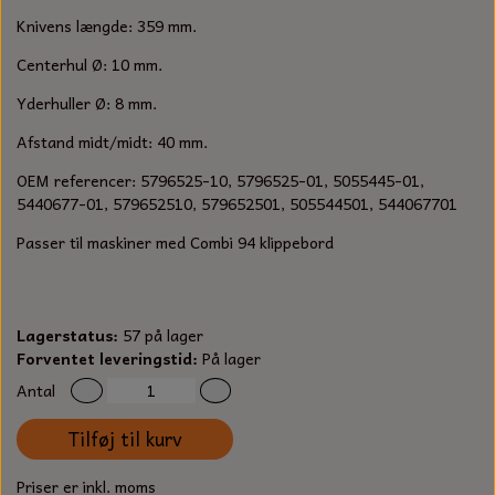
S-KROG
Knivens længde: 359 mm.
SMERGELLÆRRED
BATTERILADEAPPARAT
TECUMSEH
SORTIMENT
Centerhul Ø: 10 mm.
KLINGSPOR
KNIVE OG TILBEHØR
OLIE TIL SMÅMOTORER & HAVEMASKINER
Yderhuller Ø: 8 mm.
FORANKRING
Afstand midt/midt: 40 mm.
GAVEKORT
ARBEJDSLYS
TÆNDRØR
DYBEL
OEM referencer:
5796525-10, 5796525-01, 5055445-01,
5440677-01,
579652510, 579652501, 505544501, 544067701
STIKSAV KLINGER
MEJSLER
SPÆNDEBÅND
Passer til maskiner med Combi 94 klippebord
VÆRKTØJSSÆT
BENSINSLANGE OG FILTRE
FEDTPRESSER
STARTSNOR OG TILBEHØR
Lagerstatus:
57 på lager
Forventet leveringstid:
På lager
UNIVERSAL KABLER OG TILBEHØR
Antal
Tilføj til kurv
UNIVERSAL REMSKIVER OG STYRERULLER
Priser er inkl. moms