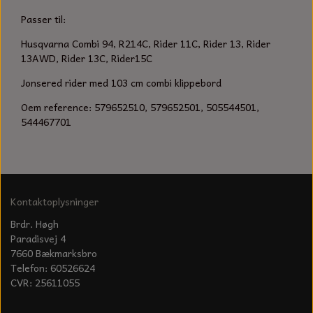
KÆDER TIL MOTORSAV
Passer til:
Husqvarna Combi 94, R214C,
Rider 11C, Rider 13, Rider
13AWD, Rider 13C, Rider15C
Jonsered rider med 103 cm combi klippebord
Oem reference:
579652510, 579652501, 505544501,
544467701
Kontaktoplysninger
Brdr. Høgh
Paradisvej 4
7660 Bækmarksbro
Telefon: 60526624
CVR: 25611055