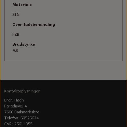
KÆDER TIL MOTORSAV
Materiale
Stål
Overfladebehandling
FZB
Brudstyrke
4,8
Kontaktoplysninger
Brdr. Høgh
Paradisvej 4
7660 Bækmarksbro
Telefon: 60526624
CVR: 25611055