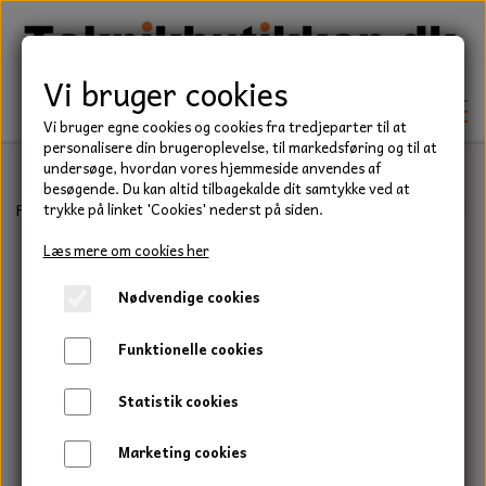
Vi bruger cookies
Vi bruger egne cookies og cookies fra tredjeparter til at
personalisere din brugeroplevelse, til markedsføring og til at
undersøge, hvordan vores hjemmeside anvendes af
besøgende. Du kan altid tilbagekalde dit samtykke ved at
TEKNIK
Forside
Befæstelse
Gevindstænger
Gevindstang, M16x1000 mm
trykke på linket 'Cookies' nederst på siden.
KILEREMME
Læs mere om cookies her
BEFÆSTELSE
Nødvendige cookies
LEJER
BOLTE
ELDELE
Funktionelle cookies
PAKDÅSER
GEVINDSTÆNGER
STARTERE
HAVE/PARK
Statistik cookies
LÅSERINGE
MØTRIKKER
STRIPS / KABELBINDER
UNIVERSALE REMME TIL PLÆNEKLIPPER OG
TRAKTOR/ENTREPRENØR
Marketing cookies
HAVETRAKTOR
KILEREMSKIVER
SKIVER