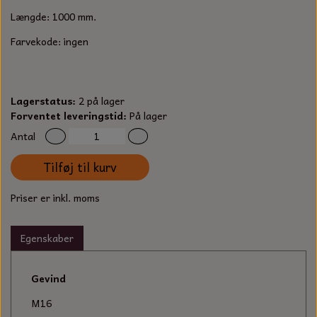
S-KROG
Længde: 1000 mm.
SMERGELLÆRRED
BATTERILADEAPPARAT
TECUMSEH
SORTIMENT
Farvekode: ingen
KLINGSPOR
KNIVE OG TILBEHØR
OLIE TIL SMÅMOTORER & HAVEMASKINER
FORANKRING
GAVEKORT
ARBEJDSLYS
Lagerstatus:
2 på lager
TÆNDRØR
DYBEL
Forventet leveringstid:
På lager
STIKSAV KLINGER
MEJSLER
Antal
SPÆNDEBÅND
Tilføj til kurv
VÆRKTØJSSÆT
BENSINSLANGE OG FILTRE
Priser er inkl. moms
FEDTPRESSER
STARTSNOR OG TILBEHØR
Egenskaber
UNIVERSAL KABLER OG TILBEHØR
Gevind
UNIVERSAL REMSKIVER OG STYRERULLER
M16