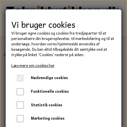
Vi bruger cookies
Vi bruger egne cookies og cookies fra tredjeparter til at
personalisere din brugeroplevelse, til markedsføring og til at
undersøge, hvordan vores hjemmeside anvendes af
besøgende. Du kan altid tilbagekalde dit samtykke ved at
TEKNIK
Forside
Befæstelse
Gevindstænger
Gevindstang, M10x1000 m
trykke på linket 'Cookies' nederst på siden.
KILEREMME
Læs mere om cookies her
BEFÆSTELSE
Nødvendige cookies
LEJER
BOLTE
ELDELE
Funktionelle cookies
PAKDÅSER
GEVINDSTÆNGER
STARTERE
HAVE/PARK
Statistik cookies
LÅSERINGE
MØTRIKKER
STRIPS / KABELBINDER
UNIVERSALE REMME TIL PLÆNEKLIPPER OG
TRAKTOR/ENTREPRENØR
Marketing cookies
HAVETRAKTOR
KILEREMSKIVER
SKIVER