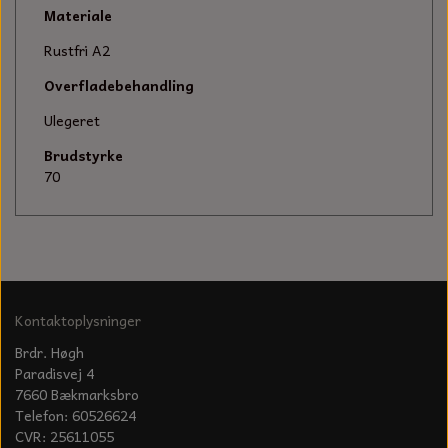
KÆDER TIL MOTORSAV
Materiale
Rustfri A2
Overfladebehandling
Ulegeret
Brudstyrke
70
Kontaktoplysninger
Brdr. Høgh
Paradisvej 4
7660 Bækmarksbro
Telefon: 60526624
CVR: 25611055