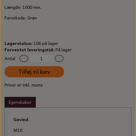
S-KROG
Længde: 1000 mm.
SMERGELLÆRRED
BATTERILADEAPPARAT
TECUMSEH
SORTIMENT
Farvekode: Grøn
KLINGSPOR
KNIVE OG TILBEHØR
OLIE TIL SMÅMOTORER & HAVEMASKINER
FORANKRING
GAVEKORT
ARBEJDSLYS
Lagerstatus:
106 på lager
TÆNDRØR
DYBEL
Forventet leveringstid:
På lager
STIKSAV KLINGER
MEJSLER
Antal
SPÆNDEBÅND
Tilføj til kurv
VÆRKTØJSSÆT
BENSINSLANGE OG FILTRE
Priser er inkl. moms
FEDTPRESSER
STARTSNOR OG TILBEHØR
Egenskaber
UNIVERSAL KABLER OG TILBEHØR
Gevind
UNIVERSAL REMSKIVER OG STYRERULLER
M10