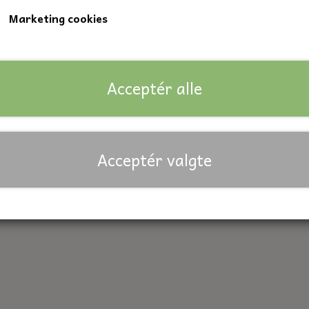
Marketing cookies
Lagerstatus:
863 på lager
Forventet leveringstid:
På lager
Antal
Acceptér alle
Tilføj til kurv
Priser er inkl. moms
Acceptér valgte