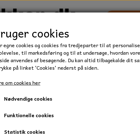
bruger cookies
r egne cookies og cookies fra tredjeparter til at personalise
TRAKTOR/ENTREPRENØR
FORBRUGSVARER
VÆRKTØ
levelse, til markedsføring og til at undersøge, hvordan vor
ide anvendes af besøgende. Du kan altid tilbagekalde dit s
rykke på linket 'Cookies' nederst på siden.
erskive, M3, FZB. 1 stk.
e om cookies her
Fjederskive, M3, FZB. 1 stk.
Nødvendige cookies
0,25 kr.
Varenummer: 007-3
Funktionelle cookies
Fjederskive, elgalvaniseret.
Statistik cookies
3,1 x 6,2 x 1 mm.