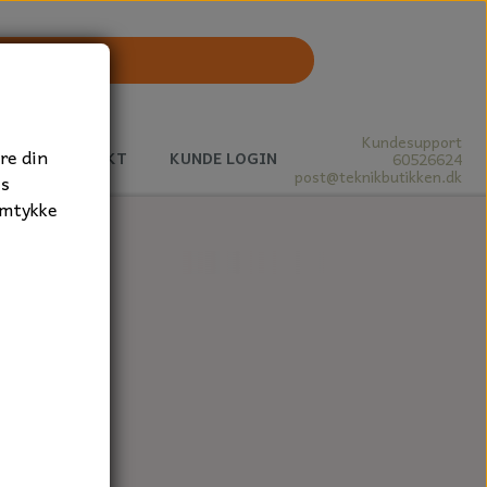
Kundesupport
re din
J
KONTAKT
KUNDE LOGIN
60526624
post@teknikbutikken.dk
es
amtykke