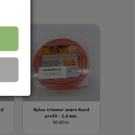
nd
Nylon trimmer snøre Rund
profil - 2,4 mm.
50,00 kr.