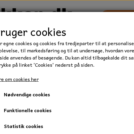
bruger cookies
r egne cookies og cookies fra tredjeparter til at personalise
TRAKTOR/ENTREPRENØR
FORBRUGSVARER
VÆRKTØ
levelse, til markedsføring og til at undersøge, hvordan vor
ide anvendes af besøgende. Du kan altid tilbagekalde dit s
rykke på linket 'Cookies' nederst på siden.
mmersnørre
e om cookies her
Nødvendige cookies
profiler og tyggelser.
Funktionelle cookies
ges til både professionel og fritid brug.
Statistik cookies
rpakke.