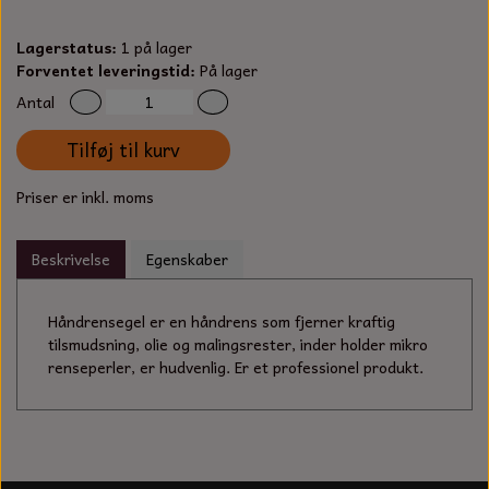
S-KROG
SMERGELLÆRRED
BATTERILADEAPPARAT
TECUMSEH
Lagerstatus:
1 på lager
SORTIMENT
Forventet leveringstid:
På lager
KLINGSPOR
KNIVE OG TILBEHØR
OLIE TIL SMÅMOTORER & HAVEMASKINER
Antal
FORANKRING
GAVEKORT
Tilføj til kurv
ARBEJDSLYS
TÆNDRØR
DYBEL
Priser er inkl. moms
STIKSAV KLINGER
MEJSLER
SPÆNDEBÅND
Beskrivelse
Egenskaber
VÆRKTØJSSÆT
BENSINSLANGE OG FILTRE
FEDTPRESSER
Håndrensegel er en håndrens som fjerner kraftig
STARTSNOR OG TILBEHØR
tilsmudsning, olie og malingsrester, inder holder mikro
renseperler, er hudvenlig. Er et professionel produkt.
UNIVERSAL KABLER OG TILBEHØR
UNIVERSAL REMSKIVER OG STYRERULLER