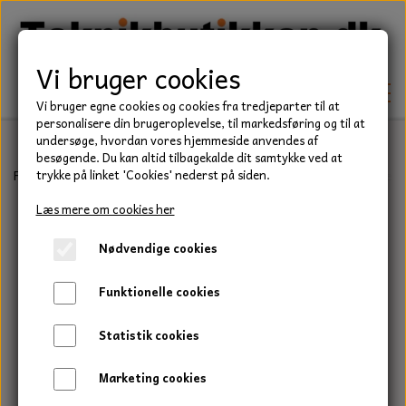
Vi bruger cookies
Vi bruger egne cookies og cookies fra tredjeparter til at
personalisere din brugeroplevelse, til markedsføring og til at
undersøge, hvordan vores hjemmeside anvendes af
besøgende. Du kan altid tilbagekalde dit samtykke ved at
TEKNIK
Forside
Forbrugsvarer
Håndrens og Papir
Granit håndrensege
trykke på linket 'Cookies' nederst på siden.
KILEREMME
Læs mere om cookies her
BEFÆSTELSE
Nødvendige cookies
LEJER
BOLTE
ELDELE
Funktionelle cookies
PAKDÅSER
GEVINDSTÆNGER
STARTERE
HAVE/PARK
Statistik cookies
LÅSERINGE
MØTRIKKER
STRIPS / KABELBINDER
UNIVERSALE REMME TIL PLÆNEKLIPPER OG
TRAKTOR/ENTREPRENØR
Marketing cookies
HAVETRAKTOR
KILEREMSKIVER
SKIVER